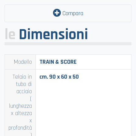
Compara
le
Dimensioni
Modello
TRAIN & SCORE
Telaio in
cm. 90 x 60 x 50
tubo di
acciaio
(
lunghezza
x altezza
x
profondità
)