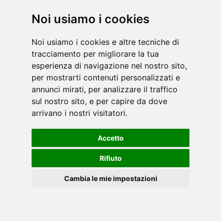
Noi usiamo i cookies
Da oltre 60 anni STIGA è leader mondiale nella
produzione di accessori e tavoli da ping pong.
Noi usiamo i cookies e altre tecniche di
Garlando - dal 2008 Rivenditore Esclusivo per
tracciamento per migliorare la tua
l'Italia della linea hobby - commercializza una
esperienza di navigazione nel nostro sito,
selez [...]
per mostrarti contenuti personalizzati e
leggi
annunci mirati, per analizzare il traffico
sul nostro sito, e per capire da dove
arrivano i nostri visitatori.
Accetto
Rifiuto
Nasce alla fine del 2015 e comprende giochi su
ruote per bambini, ragazzi e adulti. Skateboard,
Cambia le mie impostazioni
waveboard, monopattini, pattini in linea (oltre a
protezioni e accessori) si caratterizzano per i colori
Cookies
[...]
leggi