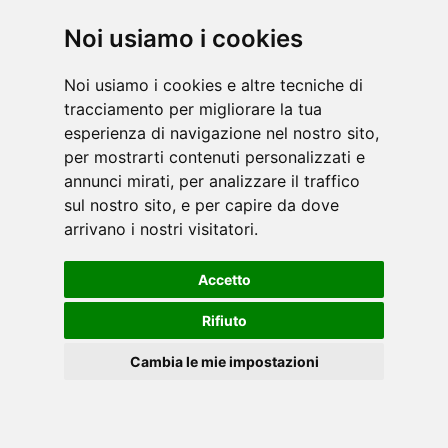
Noi usiamo i cookies
Noi usiamo i cookies e altre tecniche di
Inspire, storico brand americano leader nella
tracciamento per migliorare la tua
progettazione e realizzazione di attrezzature
esperienza di navigazione nel nostro sito,
isotoniche, e non solo, caratterizzate da
per mostrarti contenuti personalizzati e
un’altissima qualità ed accuratezza costruttiva,
annunci mirati, per analizzare il traffico
nonc [...]
leggi
sul nostro sito, e per capire da dove
arrivano i nostri visitatori.
Accetto
Rifiuto
Cambia le mie impostazioni
Con l'invenzione delle macchine per l'allenamento
della forza, Nautilus ha portato il fitness alle
masse. Concentrandosi sulla biomeccanica che
Cookies