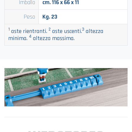
Imballo
cm. 116 x 66 x 11
Peso
Kg. 23
1
2
3
aste rientranti.
aste uscenti.
altezza
4
minima.
altezza massima.