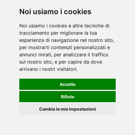
Noi usiamo i cookies
Inspire, storico brand americano leader nella
progettazione e realizzazione di attrezzature
Noi usiamo i cookies e altre tecniche di
tracciamento per migliorare la tua
isotoniche, e non solo, caratterizzate da
esperienza di navigazione nel nostro sito,
un’altissima qualità ed accuratezza costruttiva,
per mostrarti contenuti personalizzati e
nonc [...]
leggi
annunci mirati, per analizzare il traffico
sul nostro sito, e per capire da dove
arrivano i nostri visitatori.
Accetto
Rifiuto
Con l'invenzione delle macchine per l'allenamento
Cambia le mie impostazioni
della forza, Nautilus ha portato il fitness alle
masse. Concentrandosi sulla biomeccanica che
completa i movimenti naturali dell'uomo,
Cookies