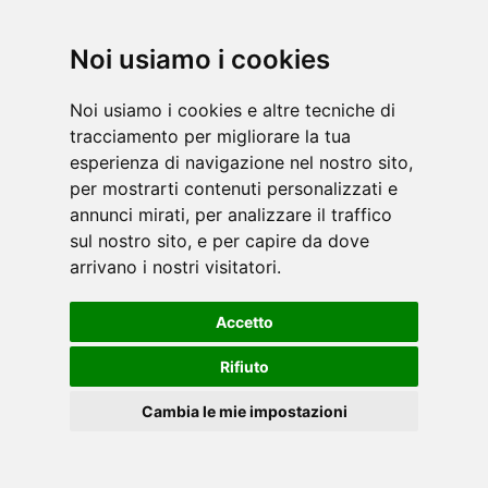
Home
/
Azienda
/
Marchi
/
Prodotti
/
Noi usiamo i cookies
Play&Communicate
/
Design & Style
/
Garlando by Images
/
Video
/
Punti vendita
/
Webstores
/
Contatti
/
Normativa cookies
/
Noi usiamo i cookies e altre tecniche di
Privacy Policy
/
Whistleblowing
tracciamento per migliorare la tua
esperienza di navigazione nel nostro sito,
per mostrarti contenuti personalizzati e
© 2022 Garlando Sports & Leisure
annunci mirati, per analizzare il traffico
Garlando S.p.A. - P.Iva: 01055180069 Ufficio del
sul nostro sito, e per capire da dove
Registro delle Imprese presso la CCIAA di
arrivano i nostri visitatori.
Alessandria - REA 138588 - Capitale Sociale €
2.035.000,00 interamente versato
Accetto
Rifiuto
Cambia le mie impostazioni