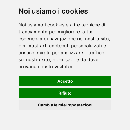
Da oltre quarant'anni, StairMaster porta
l'innovazione nell'esperienza umana con un
Noi usiamo i cookies
allenamento ineguagliabile che produce risultati.
Noi usiamo i cookies e altre tecniche di
Attraverso l'arrampicata, le persone si sono legate
tracciamento per migliorare la tua
a StairMaster [...]
leggi
esperienza di navigazione nel nostro sito,
per mostrarti contenuti personalizzati e
annunci mirati, per analizzare il traffico
sul nostro sito, e per capire da dove
arrivano i nostri visitatori.
Accetto
Con radici storiche nel ciclismo outdoor, Schwinn
ha sempre puntato sull'autenticità e sulla qualità.
Rifiuto
Abbiamo portato la sensazione della strada nel
Cambia le mie impostazioni
ciclismo indoor con la stessa esperie [...]
leggi
Cookies