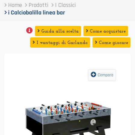
Home
Prodotti
I Classici
i Calciobalilla linea bar
Guida alla scelta
Come acquistare
I vantaggi di Garlando
Come giocare
Compara