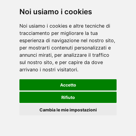
Noi usiamo i cookies
Con radici storiche nel ciclismo outdoor, Schwinn
ha sempre puntato sull'autenticità e sulla qualità.
Noi usiamo i cookies e altre tecniche di
tracciamento per migliorare la tua
Abbiamo portato la sensazione della strada nel
esperienza di navigazione nel nostro sito,
ciclismo indoor con la stessa esperie [...]
leggi
per mostrarti contenuti personalizzati e
annunci mirati, per analizzare il traffico
sul nostro sito, e per capire da dove
arrivano i nostri visitatori.
Accetto
Radicata nel settore cardio, Star Trac è cresciuta
Rifiuto
per innovare e creare prodotti che mantengono le
Cambia le mie impostazioni
persone in movimento e creano buone abitudini in
termine di salute e fitness. Concentrandoci [...]
leggi
Cookies