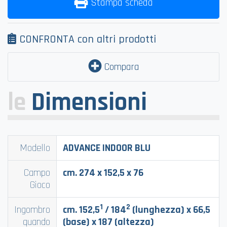
Stampa scheda
CONFRONTA con altri prodotti
Compara
le
Dimensioni
Modello
ADVANCE INDOOR BLU
Campo
cm. 274 x 152,5 x 76
Gioco
1
2
Ingombro
cm. 152,5
/ 184
(lunghezza) x 66,5
quando
(base) x 187 (altezza)