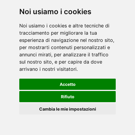
ha sempre puntato sull'autenticità e sulla qualità.
Abbiamo portato la sensazione della strada nel
Noi usiamo i cookies
ciclismo indoor con la stessa esperie [...]
leggi
Noi usiamo i cookies e altre tecniche di
tracciamento per migliorare la tua
esperienza di navigazione nel nostro sito,
per mostrarti contenuti personalizzati e
annunci mirati, per analizzare il traffico
sul nostro sito, e per capire da dove
arrivano i nostri visitatori.
Radicata nel settore cardio, Star Trac è cresciuta
per innovare e creare prodotti che mantengono le
Accetto
persone in movimento e creano buone abitudini in
termine di salute e fitness. Concentrandoci [...]
Rifiuto
leggi
Cambia le mie impostazioni
Cookies