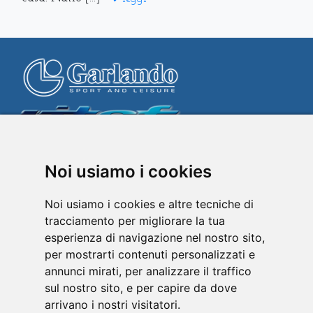
SEGUICI:
Noi usiamo i cookies
Noi usiamo i cookies e altre tecniche di
Home
/
Azienda
/
Marchi
/
Prodotti
/
tracciamento per migliorare la tua
Play&Communicate
/
Design & Style
/
esperienza di navigazione nel nostro sito,
Garlando by Images
/
Video
/
Punti vendita
/
per mostrarti contenuti personalizzati e
Webstores
/
Contatti
/
Normativa cookies
/
annunci mirati, per analizzare il traffico
Privacy Policy
/
Whistleblowing
sul nostro sito, e per capire da dove
arrivano i nostri visitatori.