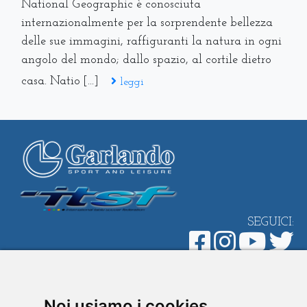
National Geographic è conosciuta
internazionalmente per la sorprendente bellezza
delle sue immagini, raffiguranti la natura in ogni
angolo del mondo; dallo spazio, al cortile dietro
casa. Natio [...]
leggi
SEGUICI:
Home
/
Azienda
/
Marchi
/
Prodotti
/
Noi usiamo i cookies
Play&Communicate
/
Design & Style
/