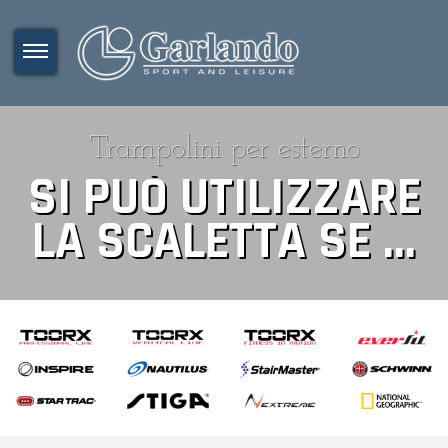
Trampolini per esterno
SI PUÒ UTILIZZARE
LA SCALETTA SE ...