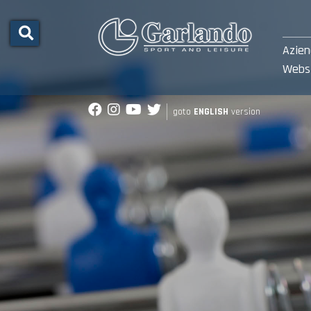
Azie
Webs
goto
ENGLISH
version