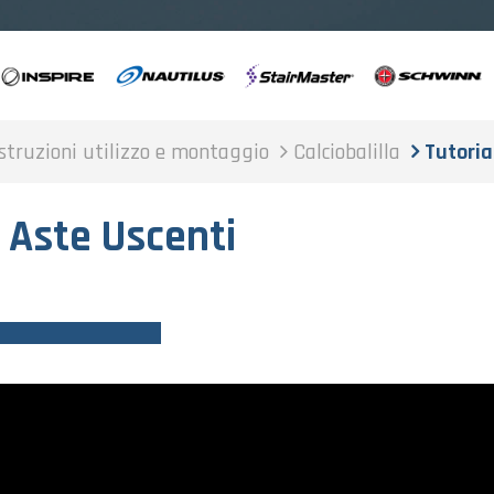
struzioni utilizzo e montaggio
Calciobalilla
Tutoria
 Aste Uscenti