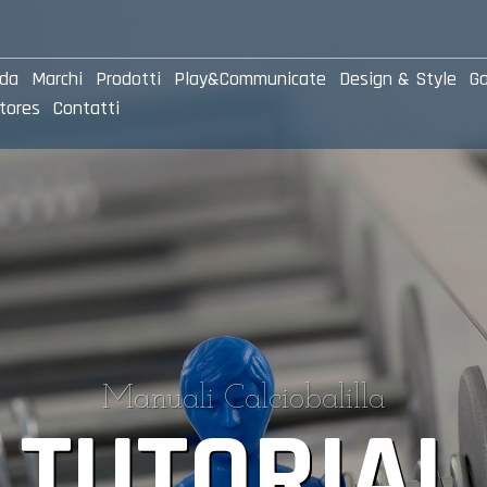
nda
Marchi
Prodotti
Play&Communicate
Design & Style
Ga
tores
Contatti
Manuali Calciobalilla
TUTORIAL