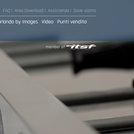
FAQ |
Area Download
|
Assistenza
|
Dove siamo
rlando by Images
Video
Punti vendita
member of