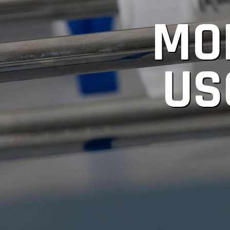
MO
US