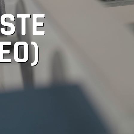
STE
EO)