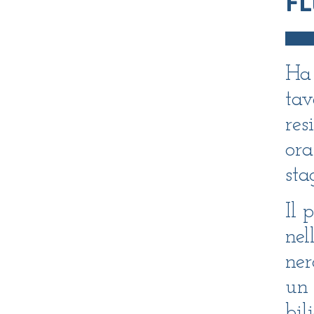
FL
Ha 
tav
res
ora
sta
Il 
nel
ner
un 
bil