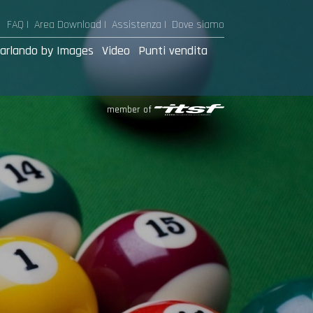
FAQ |
Area Download
|
Assistenza
|
Dove siamo
arlando by Images
Video
Punti vendita
member of