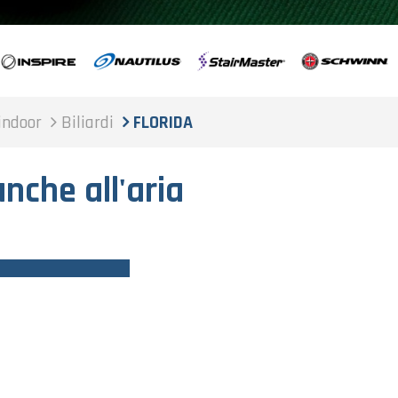
indoor
Biliardi
FLORIDA
nche all'aria