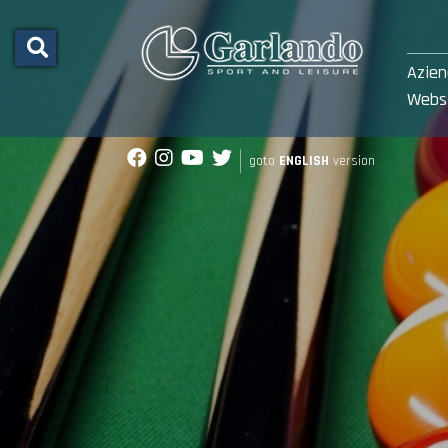
Azie
Webs
goto
ENGLISH
version