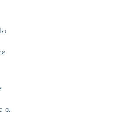
to
he
e
o a