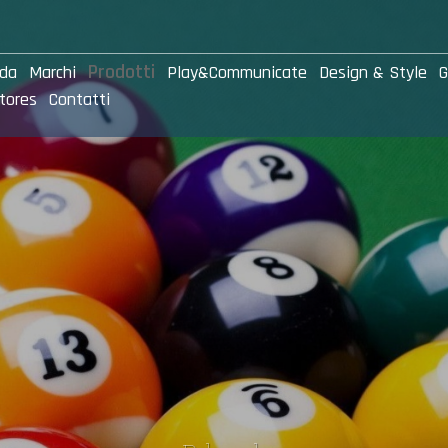
Prodotti
nda
Marchi
Play&Communicate
Design & Style
G
tores
Contatti