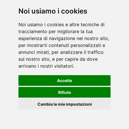
una nutrita linea di biciclette da camera,
pedaliere per ginnastica passiva e riabilit [...]
Noi usiamo i cookies
leggi
Noi usiamo i cookies e altre tecniche di
tracciamento per migliorare la tua
esperienza di navigazione nel nostro sito,
per mostrarti contenuti personalizzati e
annunci mirati, per analizzare il traffico
sul nostro sito, e per capire da dove
arrivano i nostri visitatori.
Inspire, storico brand americano leader nella
progettazione e realizzazione di attrezzature
Accetto
isotoniche, e non solo, caratterizzate da
un’altissima qualità ed accuratezza costruttiva,
Rifiuto
nonc [...]
leggi
Cambia le mie impostazioni
Cookies