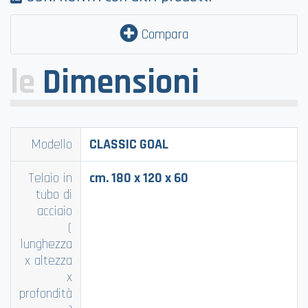
Compara
le
Dimensioni
Modello
CLASSIC GOAL
Telaio in
cm. 180 x 120 x 60
tubo di
acciaio
(
lunghezza
x altezza
x
profondità