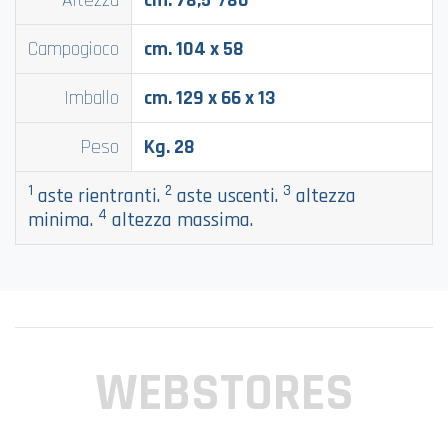
Altezza
cm. 78,5
/80
Campogioco
cm. 104 x 58
Imballo
cm. 129 x 66 x 13
Peso
Kg. 28
1
2
3
aste rientranti.
aste uscenti.
altezza
4
minima.
altezza massima.
WEBSTORES