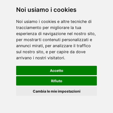
pe [...]
leggi
Noi usiamo i cookies
Noi usiamo i cookies e altre tecniche di
tracciamento per migliorare la tua
esperienza di navigazione nel nostro sito,
per mostrarti contenuti personalizzati e
Il fitness di qualità alla portata di tutti. Potrebbe
annunci mirati, per analizzare il traffico
sul nostro sito, e per capire da dove
essere lo slogan del brand Everfit, che propone
arrivano i nostri visitatori.
una nutrita linea di biciclette da camera,
pedaliere per ginnastica passiva e riabilit [...]
Accetto
leggi
Rifiuto
Cambia le mie impostazioni
Cookies