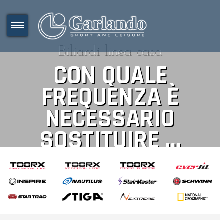
Biliardi linea casa
CON QUALE
FREQUENZA È
NECESSARIO
SOSTITUIRE ...