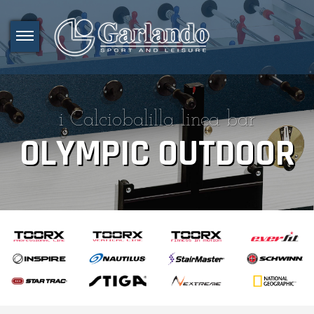
i Calciobalilla linea bar
OLYMPIC OUTDOOR