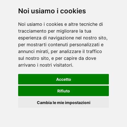
Noi usiamo i cookies
Noi usiamo i cookies e altre tecniche di
tracciamento per migliorare la tua
esperienza di navigazione nel nostro sito,
per mostrarti contenuti personalizzati e
Il fitness di qualità alla portata di tutti. Potrebbe
annunci mirati, per analizzare il traffico
essere lo slogan del brand Everfit, che propone
sul nostro sito, e per capire da dove
una nutrita linea di biciclette da camera,
arrivano i nostri visitatori.
pedaliere per ginnastica passiva e riabilit [...]
leggi
Accetto
Rifiuto
Cambia le mie impostazioni
Cookies
Inspire, storico brand americano leader nella