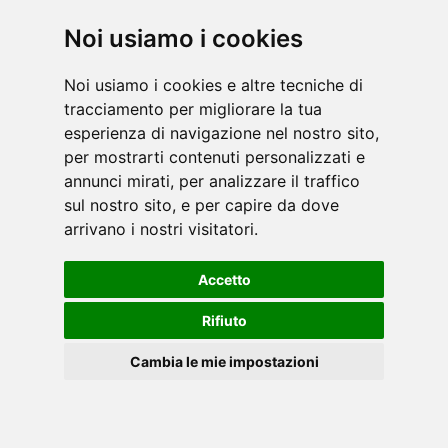
Noi usiamo i cookies
Inspire, storico brand americano leader nella
progettazione e realizzazione di attrezzature
Noi usiamo i cookies e altre tecniche di
isotoniche, e non solo, caratterizzate da
tracciamento per migliorare la tua
un’altissima qualità ed accuratezza costruttiva,
esperienza di navigazione nel nostro sito,
nonc [...]
leggi
per mostrarti contenuti personalizzati e
annunci mirati, per analizzare il traffico
sul nostro sito, e per capire da dove
arrivano i nostri visitatori.
Accetto
Con l'invenzione delle macchine per l'allenamento
Rifiuto
della forza, Nautilus ha portato il fitness alle
Cambia le mie impostazioni
masse. Concentrandosi sulla biomeccanica che
completa i movimenti naturali dell'uomo,
Nautilus ha res [...]
leggi
Cookies