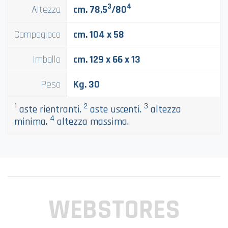
3
4
Altezza
cm. 78,5
/80
Campogioco
cm. 104 x 58
Imballo
cm. 129 x 66 x 13
Peso
Kg. 30
1
2
3
aste rientranti.
aste uscenti.
altezza
4
minima.
altezza massima.
WEBSTORES