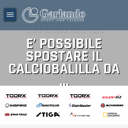
Calciobalilla linea casa
E’ POSSIBILE
SPOSTARE IL
CALCIOBALILLA DA
...