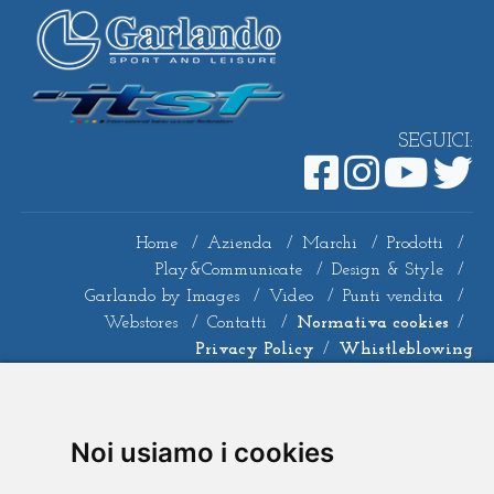
SEGUICI:
Home
/
Azienda
/
Marchi
/
Prodotti
/
Play&Communicate
/
Design & Style
/
Garlando by Images
/
Video
/
Punti vendita
/
Webstores
/
Contatti
/
Normativa cookies
/
Privacy Policy
/
Whistleblowing
© 2022 Garlando Sports & Leisure
Noi usiamo i cookies
Garlando S.p.A. - P.Iva: 01055180069 Ufficio del
Registro delle Imprese presso la CCIAA di
Alessandria - REA 138588 - Capitale Sociale €