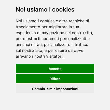
TOORX è il brand di punta per il mercato
Noi usiamo i cookies
dell'home fitness e della boxe: propone tapis
roulant, biciclette da camera, ellittiche, stepper,
Noi usiamo i cookies e altre tecniche di
vogatori, panche, stazioni multifunzioni, accessori
tracciamento per migliorare la tua
pe [...]
leggi
esperienza di navigazione nel nostro sito,
per mostrarti contenuti personalizzati e
annunci mirati, per analizzare il traffico
sul nostro sito, e per capire da dove
arrivano i nostri visitatori.
Accetto
Il fitness di qualità alla portata di tutti. Potrebbe
Rifiuto
essere lo slogan del brand Everfit, che propone
una nutrita linea di biciclette da camera,
Cambia le mie impostazioni
pedaliere per ginnastica passiva e riabilit [...]
leggi
Cookies