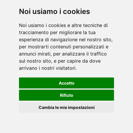
Noi usiamo i cookies
Inspire, storico brand americano leader nella
Noi usiamo i cookies e altre tecniche di
progettazione e realizzazione di attrezzature
tracciamento per migliorare la tua
isotoniche, e non solo, caratterizzate da
esperienza di navigazione nel nostro sito,
per mostrarti contenuti personalizzati e
un’altissima qualità ed accuratezza costruttiva,
annunci mirati, per analizzare il traffico
nonc [...]
leggi
sul nostro sito, e per capire da dove
arrivano i nostri visitatori.
Accetto
Rifiuto
Con l'invenzione delle macchine per l'allenamento
Cambia le mie impostazioni
della forza, Nautilus ha portato il fitness alle
masse. Concentrandosi sulla biomeccanica che
Cookies
completa i movimenti naturali dell'uomo,