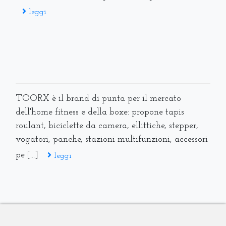
roulant, biciclette da camera, ellittiche, stepper,
vogatori, panche, stazioni multifunzioni, accessori
pe [...]
leggi
Il fitness di qualità alla portata di tutti. Potrebbe
essere lo slogan del brand Everfit, che propone
una nutrita linea di biciclette da camera,
pedaliere per ginnastica passiva e riabilit [...]
leggi