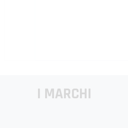
I MARCHI
Forte dell’esperienza maturata nell’ambito del
fitness, che ha collocato TOORX al vertice dei
produttori italiani di attrezzature sportive,
TOORX PROFESSIONAL LINE è il brand
dedica [...]
leggi