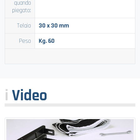
quando
piegato:
Telaio
30 x 30 mm
Peso
Kg. 60
i
Video