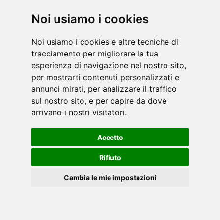
masse. Concentrandosi sulla biomeccanica che
Noi usiamo i cookies
completa i movimenti naturali dell'uomo,
Nautilus ha res [...]
leggi
Noi usiamo i cookies e altre tecniche di
tracciamento per migliorare la tua
esperienza di navigazione nel nostro sito,
per mostrarti contenuti personalizzati e
annunci mirati, per analizzare il traffico
sul nostro sito, e per capire da dove
arrivano i nostri visitatori.
Da oltre quarant'anni, StairMaster porta
l'innovazione nell'esperienza umana con un
Accetto
allenamento ineguagliabile che produce risultati.
Attraverso l'arrampicata, le persone si sono legate
Rifiuto
a StairMaster [...]
leggi
Cambia le mie impostazioni
Cookies