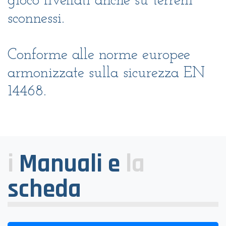
gioco livellati anche su terreni
sconnessi.
Conforme alle norme europee
armonizzate sulla sicurezza EN
14468.
i
Manuali e
la
scheda