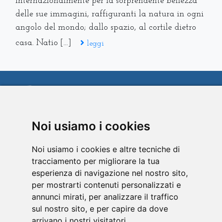
internazionalmente per la sorprendente bellezza
delle sue immagini, raffiguranti la natura in ogni
angolo del mondo; dallo spazio, al cortile dietro
casa. Natio [...]
leggi
Noi usiamo i cookies
SEGUICI:
Noi usiamo i cookies e altre tecniche di
tracciamento per migliorare la tua
esperienza di navigazione nel nostro sito,
per mostrarti contenuti personalizzati e
Home
/
Azienda
/
Marchi
/
Prodotti
/
annunci mirati, per analizzare il traffico
Play&Communicate
/
Design & Style
/
sul nostro sito, e per capire da dove
Garlando by Images
/
Video
/
Punti vendita
/
arrivano i nostri visitatori.