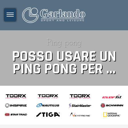
Ping pong
POSSO USARE UN
PING PONG PER ...