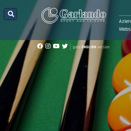
Azie
Webs
goto
ENGLISH
version