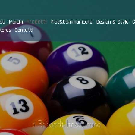
Prodotti
nda
Marchi
Play&Communicate
Design & Style
G
tores
Contatti
i Biliardi linea casa