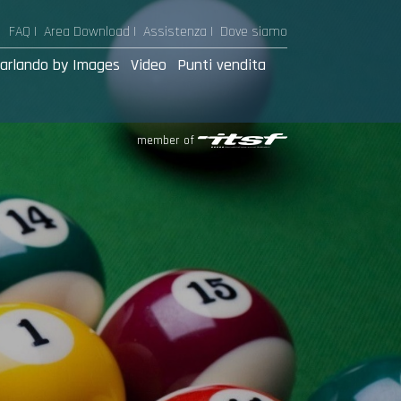
FAQ |
Area Download
|
Assistenza
|
Dove siamo
arlando by Images
Video
Punti vendita
member of