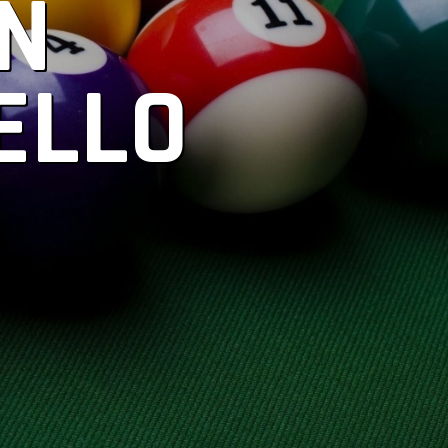
N
ELLO