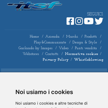
SEGUICI:
Home
/
Azienda
/
Marchi
/
Prodotti
/
Play&Communicate
/
Design & Style
/
Garlando by Images
/
Video
/
Punti vendita
/
Webstores
/
Contatti
/
Normativa cookies
/
Privacy Policy
/
Whistleblowing
© 2022 Garlando Sports & Leisure
Garlando S.p.A. - P.Iva: 01055180069 Ufficio del
Registro delle Imprese presso la CCIAA di
Alessandria - REA 138588 - Capitale Sociale €
Noi usiamo i cookies
2.035.000,00 interamente versato
Noi usiamo i cookies e altre tecniche di