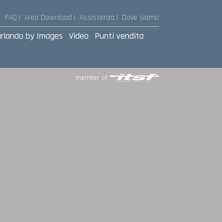
FAQ |
Area Download
|
Assistenza
|
Dove siamo
rlando by Images
Video
Punti vendita
member of