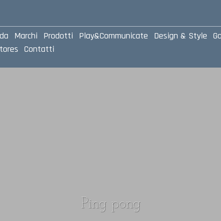
nda
Marchi
Prodotti
Play&Communicate
Design & Style
Ga
tores
Contatti
Ping pong