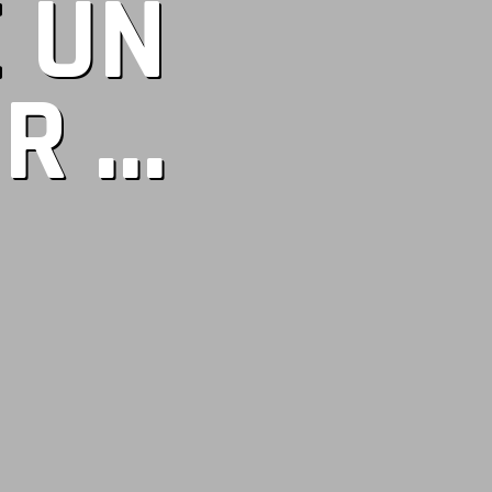
 UN
 ...