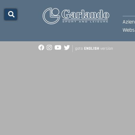
Azie
Webs
goto
ENGLISH
version