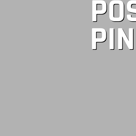
PO
PIN