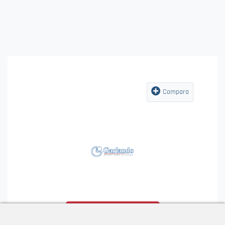
G-5000
Al top della linea casa
vedi la scheda