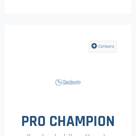
pieghevoli
vedi la scheda
Compara