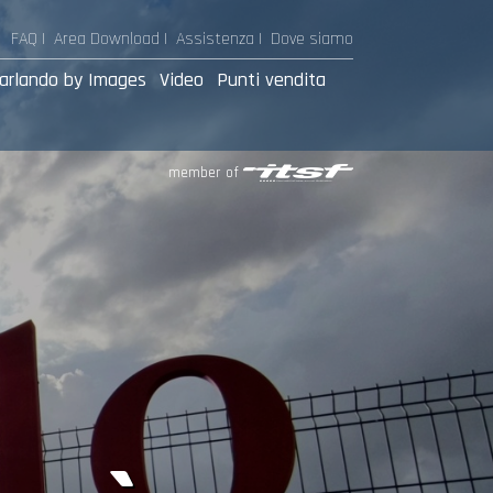
FAQ |
Area Download
|
Assistenza
|
Dove siamo
arlando by Images
Video
Punti vendita
member of