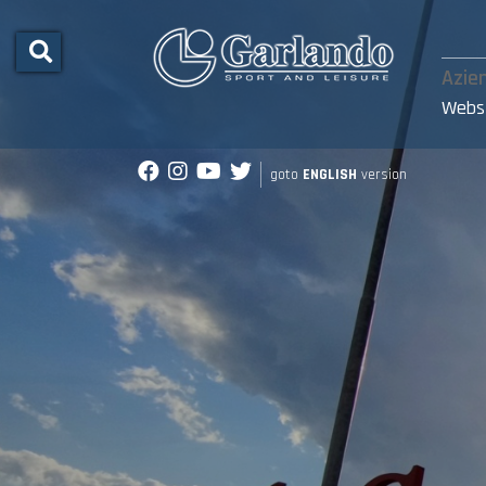
Azie
Webs
goto
ENGLISH
version