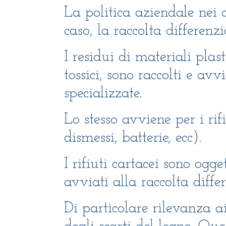
La politica aziendale nei co
caso, la raccolta differenzi
I residui di materiali pla
tossici, sono raccolti e av
specializzate.
Lo stesso avviene per i rif
dismessi, batterie, ecc).
I rifiuti cartacei sono og
avviati alla raccolta diffe
Di particolare rilevanza ai