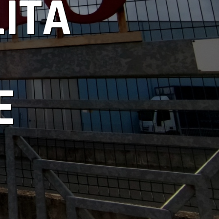
ITÀ
E