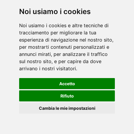
Noi usiamo i cookies
TOORX VERTICAL rappresenta la fusione
Noi usiamo i cookies e altre tecniche di
perfetta tra prestazioni di livello professionale e
tracciamento per migliorare la tua
esperienza di navigazione nel nostro sito,
versatilità domestica. Tutti i prodotti sono
per mostrarti contenuti personalizzati e
classificati in classe S, garantendo presta [...]
annunci mirati, per analizzare il traffico
leggi
sul nostro sito, e per capire da dove
arrivano i nostri visitatori.
Accetto
Rifiuto
Cambia le mie impostazioni
TOORX è il brand di punta per il mercato
dell'home fitness e della boxe: propone tapis
roulant, biciclette da camera, ellittiche, stepper,
Cookies
vogatori, panche, stazioni multifunzioni, accessori